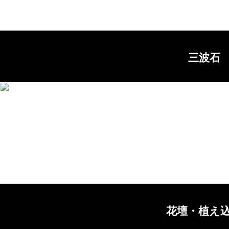
三波石
花壇・植え