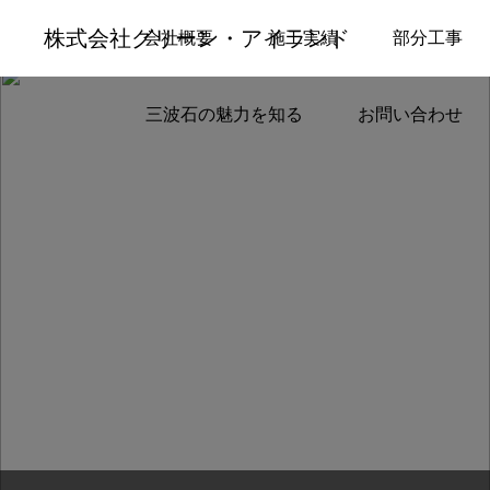
部分工事
ガーデンルーム・デッキ
株式会社グリーン・アイランド
会社概要
施工実績
部分工事
三波石の魅力を知る
お問い合わせ